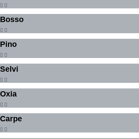
Bosso
Pino
Selvi
Oxia
Carpe