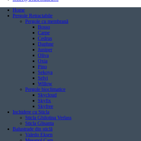
Home
Pergole Retractabile
Pergole cu membrană
Bosso
Carpe
Cedrus
Daphne
Juniper
Oliva
Oxia
Pino
Sekoya
Selvi
Willow
Pergole bioclimatice
Skycloud
Skyfix
Skyfree
Inchidere cu Sticla
Sticla Ghilotina Verlass
Sticla Glisanta
Balustrade din sticlă
Valedo Eksen
Mesapol Cam