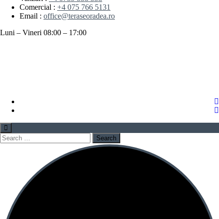
Comercial :
+4 075 766 5131
Email :
office@teraseoradea.ro
Luni – Vineri 08:00 – 17:00
Search
for: