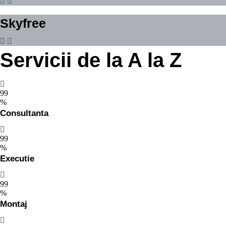
Skyfree
Servicii de la A la Z
99
%
Consultanta
99
%
Executie
99
%
Montaj