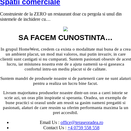
Spatii comerciale
Construieste de la ZERO un restaurant doar cu pergola si unul din
sistemele de inchidere cu…
SA FACEM CUNOSTINTA…
In grupul HomeWest, credem ca exista o modalitate mai buna de a crea
un ambient placut, un mod mai valoros, mai putin invaziv, in care
clientii sunt castigati si nu cumparati. Suntem pasionati obsesiv de acest
lucru, iar misiunea noastra este de a ajuta oamenii sa-si gaseasca
confortul intru-un mediu placut si de calitate.
Suntem mandri de produsele noastre si de partenerii care ne sunt alaturi
pentru a realiza un lucru bine facut.
Livram majoritatea produselor noastre dintr-un oras a carei istorie se
scrie azi, un oras plin inspiratie si speranta. Oradea, un exemplu de
bune practici si orasul unde am reusit sa gasim oameni pregatiti si
pasionati, alaturi de care reusim sa oferim performanta maxima la un
pret accesibil.
Email Us :
office@teraseoradea.ro
Contact Us :
+4 0759 558 558