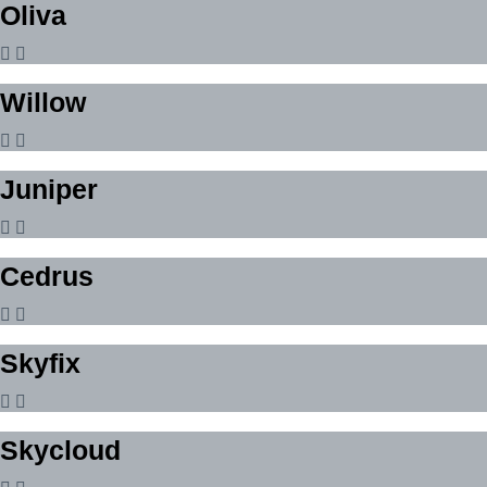
Oliva
Willow
Juniper
Cedrus
Skyfix
Skycloud