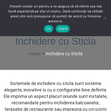
Skip
Folosim cookie-uri pentru a ne asigura că vă oferim cea mai
to
bună experiență pe site-ul nostru. Dacă continuați să utilizați
Terase Oradea
Solutii profesionale pentru terasa ta.
content
acest site vom presupune că sunteți de acord cu folosirea
Phone Number
Contact Address
Email Address
Strada Zimbrului 4, Oradea
+4 0759 558 558
office@teraseoradea.ro
acestora.
Ok
GDPR
Inchidere cu Sticla
Home
Inchidere cu Sticla
Sistemele de inchidere cu sticla sunt sisteme
elegante, inovative si cu o configuratie bine definita.
Ele imprima un aspect placut oriunde sunt instalate,
recomandate pentru inchiderea balcoanelor,
teraselor de restaurante sau impreuna cu
pergolele