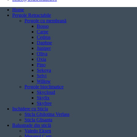
Home
Pergole Retractabile
Pergole cu membrană
Bosso
Carpe
Cedrus
Daphne
Juniper
Oliva
Oxia
Pino
Sekoya
Selvi
Willow
Pergole bioclimatice
Skycloud
Skyfix
Skyfree
Inchidere cu Sticla
Sticla Ghilotina Verlass
Sticla Glisanta
Balustrade din sticlă
Valedo Eksen
Mesapol Cam