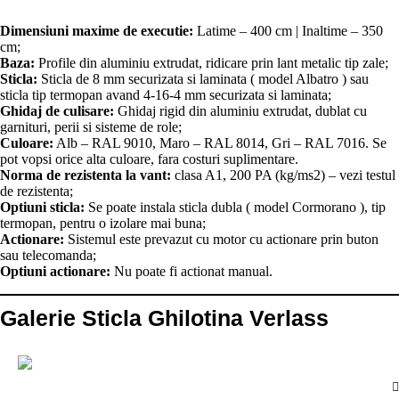
Dimensiuni maxime de executie:
Latime – 400 cm | Inaltime – 350
cm;
Baza:
Profile din aluminiu extrudat, ridicare prin lant metalic tip zale;
Sticla:
Sticla de 8 mm securizata si laminata ( model Albatro ) sau
sticla tip termopan avand 4-16-4 mm securizata si laminata;
Ghidaj de culisare:
Ghidaj rigid din aluminiu extrudat, dublat cu
garnituri, perii si sisteme de role;
Culoare:
Alb – RAL 9010, Maro – RAL 8014, Gri – RAL 7016. Se
pot vopsi orice alta culoare, fara costuri suplimentare.
Norma de rezistenta la vant:
clasa A1, 200 PA (kg/ms2) – vezi testul
de rezistenta;
Optiuni sticla:
Se poate instala sticla dubla ( model Cormorano ), tip
termopan, pentru o izolare mai buna;
Actionare:
Sistemul este prevazut cu motor cu actionare prin buton
sau telecomanda;
Optiuni actionare:
Nu poate fi actionat manual.
Galerie Sticla Ghilotina Verlass