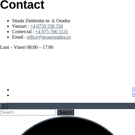
Contact
Strada Zimbrului nr. 4, Oradea
Vanzari :
+4 0759 558 558
Comercial :
+4 075 766 5131
Email :
office@teraseoradea.ro
Luni – Vineri 08:00 – 17:00
Search
for: