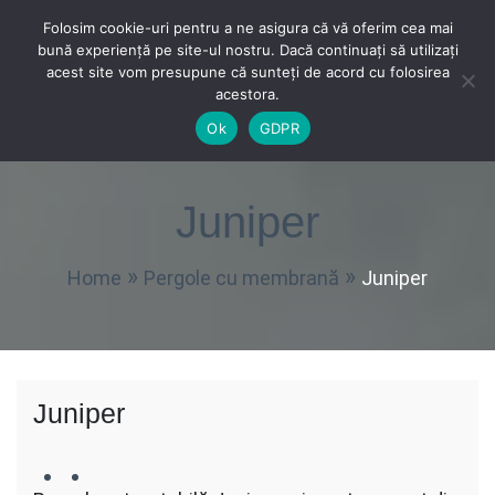
Skip
Folosim cookie-uri pentru a ne asigura că vă oferim cea mai
to
bună experiență pe site-ul nostru. Dacă continuați să utilizați
content
acest site vom presupune că sunteți de acord cu folosirea
acestora.
Terase Oradea
Solutii profesionale pentru terasa ta.
Phone Number
Contact Address
Email Address
Strada Zimbrului 4, Oradea
+4 0759 558 558
office@teraseoradea.ro
Ok
GDPR
Juniper
Home
Pergole cu membrană
Juniper
Juniper