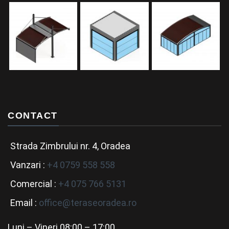
CONTACT
Strada Zimbrului nr. 4, Oradea
Vanzari :
+4 0759 558 558
Comercial :
+4 075 766 5131
Email :
office@teraseoradea.ro
Luni – Vineri 08:00 – 17:00