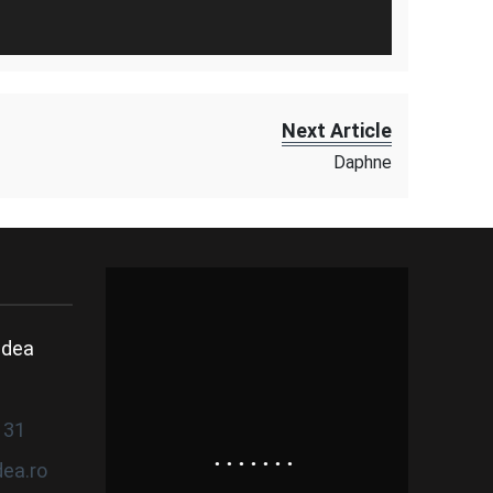
Next Article
Daphne
adea
8
131
ea.ro