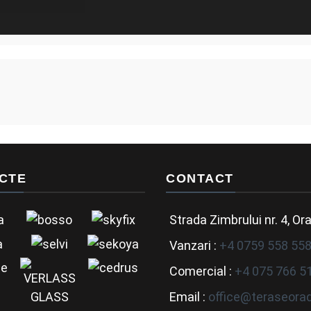
CTE
CONTACT
Strada Zimbrului nr. 4, Or
Vanzari :
+4 0759 558 55
Comercial :
+4 075 766 5
Email :
office@teraseorad