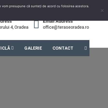
ite vom presupune că sunteți de acord cu folosirea acestora.
ddress
Email Address
rului 4, Oradea
office@teraseoradea.ro
TICLĂ
GALERIE
CONTACT