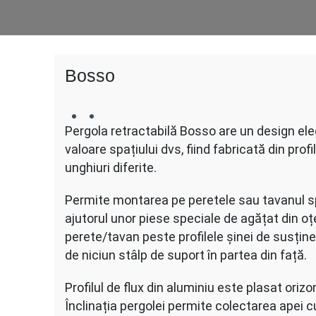
Bosso
Pergola retractabilă Bosso are un design ele
valoare spațiului dvs, fiind fabricată din profi
unghiuri diferite.
Permite montarea pe peretele sau tavanul sp
ajutorul unor piese speciale de agățat din oțe
perete/tavan peste profilele șinei de susținer
de niciun stâlp de suport în partea din față.
Profilul de flux din aluminiu este plasat orizo
Înclinația pergolei permite colectarea apei cu