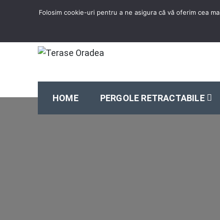
Skip
Folosim cookie-uri pentru a ne asigura că vă oferim cea mai
to
content
Terase Oradea
Solutii profesionale pentru terasa ta.
HOME
PERGOLE RETRACTABILE