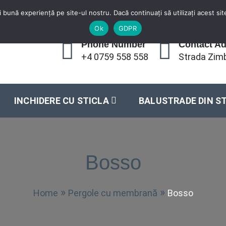
 bună experiență pe site-ul nostru. Dacă continuați să utilizați acest s
Ok
GDPR
Phone Number
Contact A
+4 0759 558 558
Strada Zimb
INCHIDERE CU STICLA
BALUSTRADE DIN S
Bosso
Home
Pergole cu membrană
Bosso