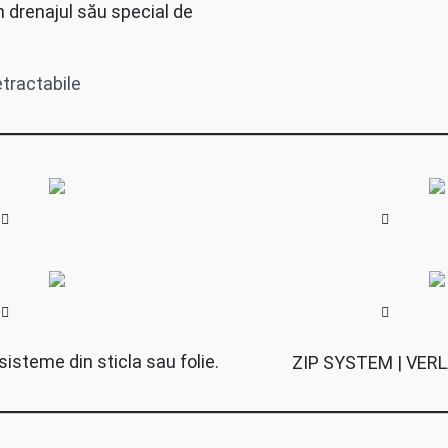
n drenajul său special de
etractabile
isteme din sticla sau folie.
ZIP SYSTEM | VERLASS 