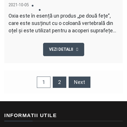
2021-10-05
Oxia este în esență un produs „pe două fețe”,
care este susținut cu o coloană vertebrală din
oțel și este utilizat pentru a acoperi suprafețe…
VEZI DETALII
Posts
1
2
Next
pagination
INFORMATII UTILE