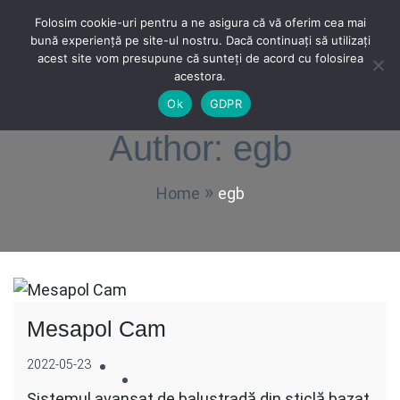
Skip
Folosim cookie-uri pentru a ne asigura că vă oferim cea mai
to
bună experiență pe site-ul nostru. Dacă continuați să utilizați
Terase Oradea
Solutii profesionale pentru terasa ta.
content
acest site vom presupune că sunteți de acord cu folosirea
Phone Number
Contact Address
Email Address
Strada Zimbrului 4, Oradea
+4 0759 558 558
office@teraseoradea.ro
acestora.
Ok
GDPR
Author:
egb
Home
egb
Mesapol Cam
2022-05-23
Sistemul avansat de balustradă din sticlă bazat